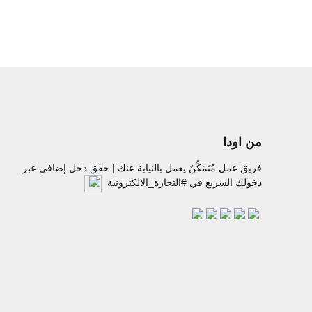
من اودا
فريق عمل مُتَمَكِّنٌ يعمل بالنيابة عنك | حقق دخل إضافي عبر
دخولك السريع في #التجارة_الالكترونية