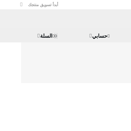
أبدأ تسويق منتجك
حسابي
السلة
0