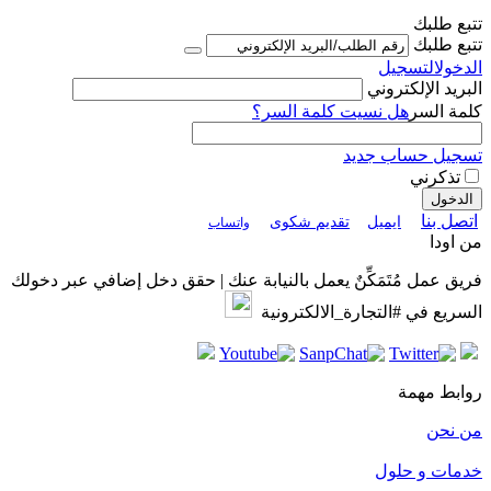
تتبع طلبك
تتبع طلبك
الدخول
التسجيل
البريد الإلكتروني
كلمة السر
هل نسيت كلمة السر؟
تسجيل حساب جديد
تذكرني
الدخول
اتصل بنا
ايميل
تقديم شكوى
واتساب
من اودا
فريق عمل مُتَمَكِّنٌ يعمل بالنيابة عنك | حقق دخل إضافي عبر دخولك
السريع في #التجارة_الالكترونية
روابط مهمة
من نحن
خدمات و حلول