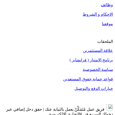
وظائف
الاحكام و الشروط
موقعنا
الملحقات
علاقة المستثمرين
برنامج الإمتياز ( فرانشايز )
سياسة الخصوصية
قواعد حماية حقوق المستفدين
خيارات الدفع والتوصيل
فريق عمل مُتَمَكِّنٌ يعمل بالنيابة عنك | حقق دخل إضافي عبر
دخولك السريع في #التجارة_الالكترونية