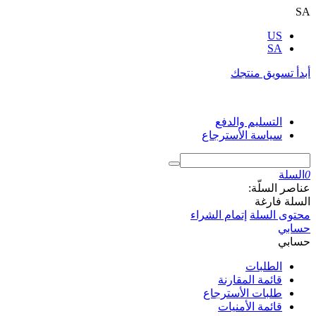
SA
US
SA
أبدأ تسويق منتجك
التسليم والدفع
سياسة الأسترجاع
0
السلة
عناصر السلّة:
السلة فارغة
محتوى السلة
إتمام الشراء
حسابي
حسابي
الطلبات
قائمة المقارنة
طلبات الأسترجاع
قائمة الأمنيات